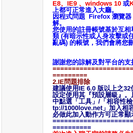
E8、IE9 、
windows 10
或
上都可正常進入大廳。
因程式問題 Firefox 瀏
解。
您使用的註冊帳號基於互相
類 (有暗示性或人身攻擊或
亂碼) 的帳號，我們會將您
謝謝您的諒解及對平台的支
====================
=========
2.IE問題排除
建議使用IE 6.0 版以上之
設定使用其『預設層級』。
中點選「工具」/「相容性檢
tp://1000love.net
必做此加入動作方可正常顯
====================
==========