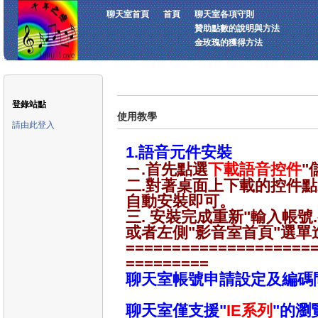
聊天室首頁
首頁
聊天室各項守則
贊助點數的說明與方法
金玫瑰的獲得方法
登錄站點
使用教學
請由此登入
1.語音元件安裝
ㄧ.首先點選
下載語音控件
"
二.對著桌面上下載的控件
自動安裝即可。
三. 安裝完成重新"輸入帳
或者左側"影音室首頁"選單
====================
=========
聊天室帳號申請設定及編碼
聊天室僅支援"
IE系列
"的瀏