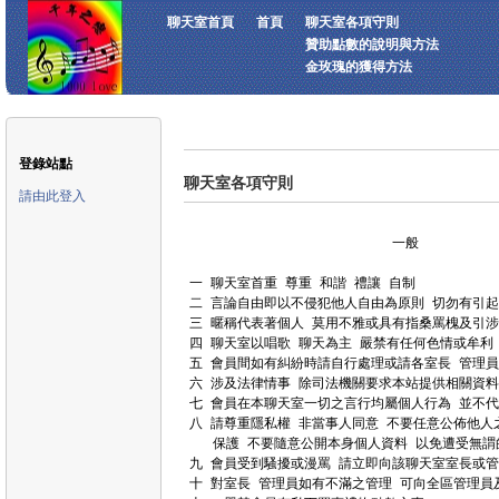
聊天室首頁
首頁
聊天室各項守則
贊助點數的說明與方法
金玫瑰的獲得方法
登錄站點
聊天室各項守則
請由此登入
                          一般

一 聊天室首重 尊重 和諧 禮讓 自制

二 言論自由即以不侵犯他人自由為原則 切勿有引起紛
三 暱稱代表著個人 莫用不雅或具有指桑罵槐及引涉
四 聊天室以唱歌 聊天為主 嚴禁有任何色情或牟利 
五 會員間如有糾紛時請自行處理或請各室長 管理員
六 涉及法律情事 除司法機關要求本站提供相關資料
七 會員在本聊天室一切之言行均屬個人行為 並不代
八 請尊重隱私權 非當事人同意 不要任意公佈他人之
   保護 不要隨意公開本身個人資料 以免遭受無謂
九 會員受到騷擾或漫罵 請立即向該聊天室室長或管
十 對室長 管理員如有不滿之管理 可向全區管理員及系