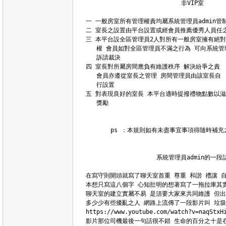
                           非VIP室

一 一般房室所有管理權責均屬系統管理員admin管制
二 室長之設置由平台設置或經會員推薦優秀人員任之
三 本平台設全區管理員2人對所有一般房室擁有絕對
   權 會員如對全區管理員不滿之行為 可向系統管理員
   訴請裁決

四 室長對所屬房間應負有維護秩序 解決紛爭之責

   會員亦遵從室長之管理 房間管理員由該室長自

   行設置

五 對表現良好的室長 本平台適時提撥禮物點數以滋

   獎勵

       ps ：本規則如有未盡事宜事項得隨時補充之
                    系統管理員admin的一段話
在寫守則開頭就寫了聊天室首重 尊重 和諧 禮讓 自制
本想只寫這八個字 心知肚明的想著寫了一拖拉庫其實
聊天室的建立實屬不易 是須要大家來共同維護 但出
多少少有些擾亂之人 網路上流傳了一段影片叫 垃圾
https://www.youtube.com/watch?v=na
影片那位司機最後一句話很不錯 生命的百分之十是在