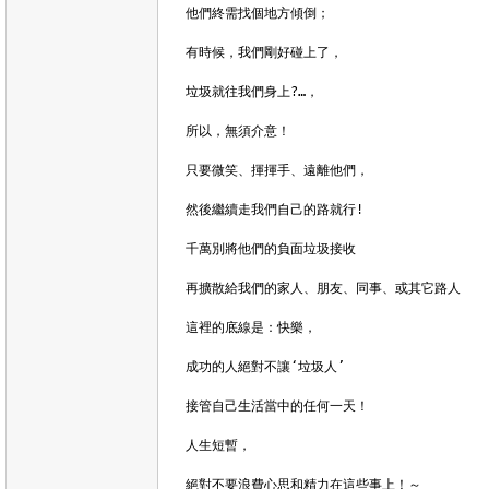
他們終需找個地方傾倒；

有時候，我們剛好碰上了，

垃圾就往我們身上?…，

所以，無須介意！

只要微笑、揮揮手、遠離他們，

然後繼續走我們自己的路就行!

千萬別將他們的負面垃圾接收

再擴散給我們的家人、朋友、同事、或其它路人

這裡的底線是：快樂，

成功的人絕對不讓‘垃圾人’

接管自己生活當中的任何一天！

人生短暫，

絕對不要浪費心思和精力在這些事上！～
