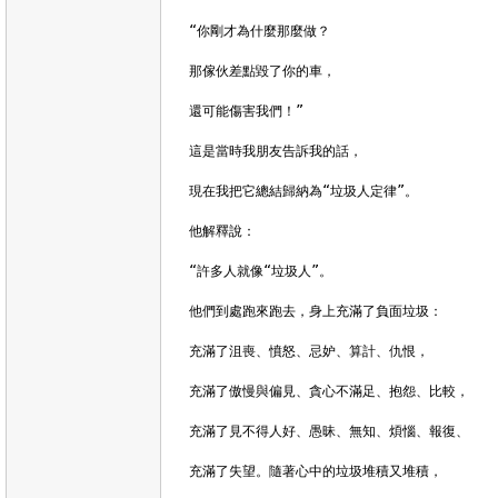
“你剛才為什麼那麼做？

那傢伙差點毀了你的車，

還可能傷害我們！”

這是當時我朋友告訴我的話，

現在我把它總結歸納為“垃圾人定律”。

他解釋說：

“許多人就像“垃圾人”。

他們到處跑來跑去，身上充滿了負面垃圾：

充滿了沮喪、憤怒、忌妒、算計、仇恨，

充滿了傲慢與偏見、貪心不滿足、抱怨、比較，

充滿了見不得人好、愚昧、無知、煩惱、報復、

充滿了失望。隨著心中的垃圾堆積又堆積，
