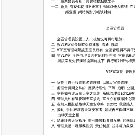
十一 嚴禁會員有私下買賣禮物點數之事

十二 會員 有疑似使用不正當手法竊取他人帳號 在
     一經查獲 網站將對其帳號封鎖

                          全區管理員

一 全區管理員設置二人（視情況可再行增加）

二 與VIP室室長隨時保持連繫 溝通 協調

三 VIP室管理權屬該室室長所有 全區管理員不得干
四 非VIP室 全區管理員具有絕對管理權 室長應配
   與該室長先行溝通協調前提下 再行絕對管制權責
                          VIP室室長 管理員
一 室長可自行設置數名管理員 以協助室長管理

二 處理會員間之糾紛 應保持理性 平等 透明 公開原
三 室長如有違反聊天室之規則 系統管理員admin有
四 管理員如有違反聊天室規則 室長亦有權撤除之職

五 在無人擾亂破壞聊天室安寧時 切勿把 我要踼人
六 擾亂 爭執破壞聊天室安寧者 如經再三勸阻不聽 
   出聊天室之權

七 除維護聊天室秩序 盡可能帶動會員互動 炒熱氣氛
八 管理員是一種服務性質 責任制度 並非權力象徵
