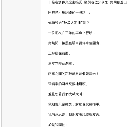
十是在於你怎麼去接受 願與各位分享之 共同創造出
同時也引用網路的一段話 ：

你聽說過”垃圾人定律”嗎？

一位朋友在正確的車道上行駛，

突然間一輛黑色驕車從停車位開出，

正好擋在前面。

朋友立即踩剎車，

兩車之間的距離就只差個幾厘米！

這輛車的司機兇狠地甩頭、

並且朝著我們大喊大叫！

我朋友只是微笑，對那傢伙揮揮手。

我的意思是：我朋友表現得很友善。

於是我問他：
